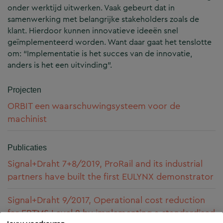
onder werktijd uitwerken. Vaak gebeurt dat in
samenwerking met belangrijke stakeholders zoals de
klant. Hierdoor kunnen innovatieve ideeën snel
geïmplementeerd worden. Want daar gaat het tenslotte
om: “Implementatie is het succes van de innovatie,
anders is het een uitvinding”.
Projecten
ORBIT een waarschuwingsysteem voor de
machinist
Publicaties
Signal+Draht 7+8/2019, ProRail and its industrial
partners have built the first EULYNX demonstrator
Signal+Draht 9/2017, Operational cost reduction
for ERTMS Level 2 by implementing a standardised