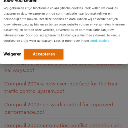
Jouw voorkeuren
interlocking interface
Wij gebruiken altijd functionele en analytische cookies. Ook willen we cookies
Signal+Draht 2015 Makkinga_Musters_Bell-DE.pdf
plaatsen en data verzamelen om de communicatie naar jou makkelijker en
persoonlijker te maken. Met deze cookies en data kunnen wij en derde partijen
jouw internetgedrag binnen en buiten onze website volgen en verzamelen. Hiermee
Signal+Draht 2015 Makkinga_Musters_Bell-EN.pdf
passen wij en derden onze website, advertenties en communicatie aan jouw
interesses aan. Door op ‘accepteren’ te klikken ga je hiermee akkoord. Je kunt je
Comprail 2010-automatic location finding of train
voorkeuren altijd weer aanpassen. Lees er meer over in ons
cookiebeleid
.
crew using GSM technology.pdf
Weigeren
Accepteren
WCRR 2008-timetable analysis of the Netherlands
Railways.pdf
Comprail 2004-a new user interface for the train
traffic control system.pdf
Comprail 2002- network control for improved
performance.pdf
Comprail 2000-automatioc conflict detection and