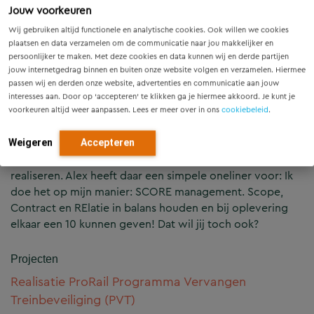
op het gebied van project en contractmanagement.
Jouw voorkeuren
Wij gebruiken altijd functionele en analytische cookies. Ook willen we cookies
Een bijzondere markt voor Movares adviseurs en
plaatsen en data verzamelen om de communicatie naar jou makkelijker en
ingenieurs is het vervullen van de rol van
persoonlijker te maken. Met deze cookies en data kunnen wij en derde partijen
jouw internetgedrag binnen en buiten onze website volgen en verzamelen. Hiermee
hoofdaannemer.
passen wij en derden onze website, advertenties en communicatie aan jouw
interesses aan. Door op ‘accepteren’ te klikken ga je hiermee akkoord. Je kunt je
Met zijn ervaring in de aannemersbranche geeft Alex een
voorkeuren altijd weer aanpassen. Lees er meer over in ons
cookiebeleid
.
invulling aan deze nieuwe rol. Met zijn team zet hij
Movares op de kaart om complexe D&C projecten voor
Weigeren
Accepteren
onze opdrachtgevers op een professionele wijze te
realiseren. Alex heeft daar een simpele oneliner voor: Ik
doe het op mijn manier: SCORE management. Scope,
Contract en RElatie in balans houden en bij oplevering
elkaar een 10 kunnen geven! Dat wil jij toch ook?
Projecten
Realisatie ProRail Programma Vervangen
Treinbeveiliging (PVT)