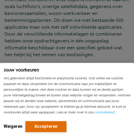
zoals luchtfoto’s, overige satellietdata, gegevens over
bewonersaantallen, woon-werkverkeer en
bestemmingsplannen. Dit doen we met bestaande GIS-
applicaties maar ook met zelf ontwikkelde applicaties.
Door de verschillende informatielagen te combineren
hebben onze opdrachtgevers in één oogopslag
informatie beschikbaar over een specifiek gebied wat
hen helpt bij het nemen van beslissingen.
Jouw voorkeuren
Inspectie
Wij gebruiken altijd functionele en analytische cookies. Ook willen we cookies
plaatsen en data verzamelen om de communicatie naar jou makkelijker en
GIS-apps zijn uitermate geschikt als inspectietool. De
persoonlijker te maken. Met deze cookies en data kunnen wij en derde partijen
informatie kan direct worden opgeslagen in een GIS-
jouw internetgedrag binnen en buiten onze website volgen en verzamelen. Hiermee
server en gedeeld via dataportalen. Opdrachtgevers
passen wij en derden onze website, advertenties en communicatie aan jouw
kunnen via een webapplicatie meekijken met de data die
interesses aan. Door op ‘accepteren’ te klikken ga je hiermee akkoord. Je kunt je
voorkeuren altijd weer aanpassen. Lees er meer over in ons
cookiebeleid
.
zijn verzameld tijdens de inspecties en zijn zo steeds op
de hoogte van de voortgang van de inspecties en/of het
Weigeren
Accepteren
inspectieresultaat.