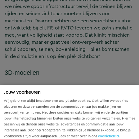
we nieuwe spoorinfrastructuur terwijl de treinen blijven
rijden en seinen zichtbaar moeten blijven voor
machinisten. Daarom hebben we een seinzichtsimulator
ontwikkeld; bij elk FIS of RVTO leveren we zo’n simulatie
mee, want veiligheid staat voorop. Dat klinkt misschien
eenvoudig, maar er gaat veel ontwerpwerk achter
schuil: sporen, seinen, bovenleiding – alles komt samen
in de simulatie en is op één plek zichtbaar.’
3D-modellen
‘Binnen PHS Amsterdam werken we veel met 3D-
Jouw voorkeuren
modellen, wat een duidelijk overzicht geeft. Waar 3D BIM
Wij gebruiken altijd functionele en analytische cookies. Ook willen we cookies
in de gebouwde omgeving al gangbaar is, is het in de
plaatsen en data verzamelen om de communicatie naar jou makkelijker en
spoorse wereld nog relatief nieuw. We zijn echt een brug
persoonlijker te maken. Met deze cookies en data kunnen wij en derde partijen
aan het slaan tussen die twee werelden, en dat maakt het
jouw internetgedrag binnen en buiten onze website volgen en verzamelen. Hiermee
ontzettend interessant. In 2D-tekeningen blijft altijd
passen wij en derden onze website, advertenties en communicatie aan jouw
interesses aan. Door op ‘accepteren’ te klikken ga je hiermee akkoord. Je kunt je
ruimte voor interpretatie, maar in 3D krijg je een volledig
voorkeuren altijd weer aanpassen. Lees er meer over in ons
cookiebeleid
.