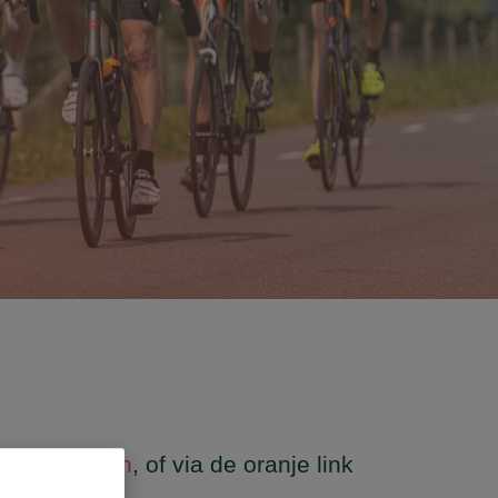
rijf
je hier in
, of via de oranje link