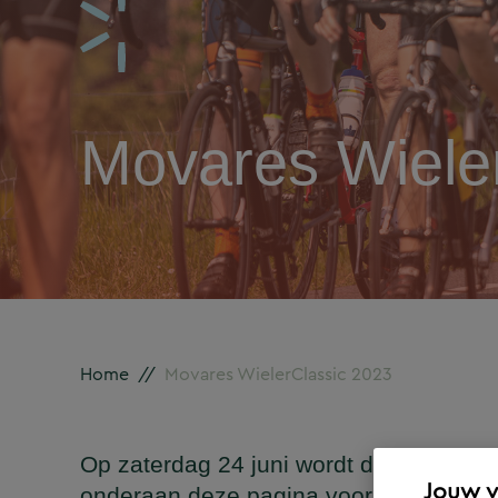
Movares Wiele
Home
//
Movares WielerClassic 2023
Op zaterdag 24 juni wordt de
12e edit
Jouw 
onderaan deze pagina voor dit sportie