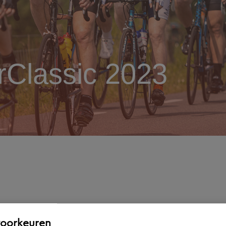
rClassic 2023
ie van de Movares WielerClassic
verreden. Sch
voorkeuren
ve evenement.