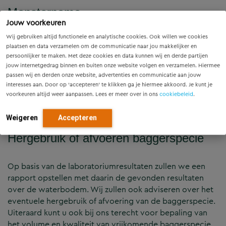
Monstername
Jouw voorkeuren
Wij gebruiken altijd functionele en analytische cookies. Ook willen we cookies
Tijdens waterbodemonderzoek worden allerlei
plaatsen en data verzamelen om de communicatie naar jou makkelijker en
standaard gegevens genoteerd over het water en de
persoonlijker te maken. Met deze cookies en data kunnen wij en derde partijen
grond die gebaggerd moet worden. Ook worden er
jouw internetgedrag binnen en buiten onze website volgen en verzamelen. Hiermee
monsters genomen van de waterbodem. Deze monsters
passen wij en derden onze website, advertenties en communicatie aan jouw
interesses aan. Door op ‘accepteren’ te klikken ga je hiermee akkoord. Je kunt je
sturen we naar het laboratorium, waar gekeken wordt
voorkeuren altijd weer aanpassen. Lees er meer over in ons
cookiebeleid
.
naar de waarden en de samenstelling van de
waterbodem.
Weigeren
Accepteren
Hergebruik of afvoeren baggerspecie
Op basis van de laboratoriumresultaten zullen we een
rapport opstellen met daarin de gevonden resultaten
over de waterbodem. Wij zullen ook adviseren over het
eventuele hergebruik of afvoering van de baggerspecie.
Uiteraard kunt u ook bij ons terecht voor bepaling van
het volume en kwaliteit van vrijkomende baggerspecie