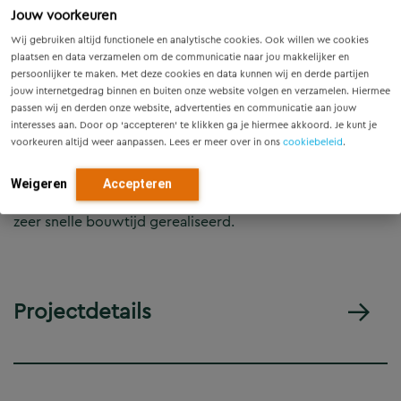
geprefabriceerde betonnen vloer- en gevelelementen.
Jouw voorkeuren
Afgezien van de beide onderste bouwlagen, is de kern
Wij gebruiken altijd functionele en analytische cookies. Ook willen we cookies
aan de buitenzijde op elke verdieping voorzien van een
plaatsen en data verzamelen om de communicatie naar jou makkelijker en
persoonlijker te maken. Met deze cookies en data kunnen wij en derde partijen
eveneens in het werk gestorte uitkragende vloerrand ter
jouw internetgedrag binnen en buiten onze website volgen en verzamelen. Hiermee
breedte van 1,80 m. De ruimte tussen de kraag en de
passen wij en derden onze website, advertenties en communicatie aan jouw
dragende gevel is in één keer overspannen door prefab
interesses aan. Door op ‘accepteren’ te klikken ga je hiermee akkoord. Je kunt je
vloerplaten met een volgens de radialen van de
voorkeuren altijd weer aanpassen. Lees er meer over in ons
cookiebeleid
.
cirkelvormige plattegrond verlopende breedte. Door
toepassing van deze bouwmethode in combinatie met
Weigeren
Accepteren
het afmonteren van de gevel tijdens de ruwbouw is een
zeer snelle bouwtijd gerealiseerd.
Projectdetails