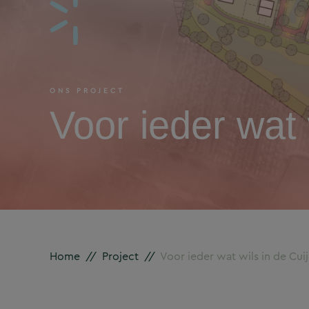
ONS PROJECT
Voor ieder wat 
Home
//
Project
//
Voor ieder wat wils in de Cui