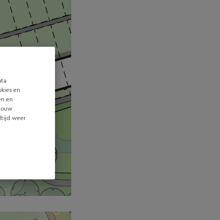
ata
okies en
en en
 jouw
ltijd weer