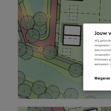
Jouw 
Wij gebruike
verzamelen 
data kunnen
verzamelen.
interesses a
aanpassen. 
Weigeren