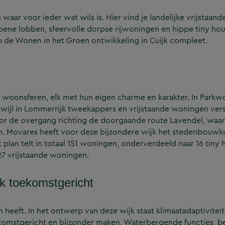
 waar voor ieder wat wils is. Hier vind je landelijke vrijstaa
roene lobben, sfeervolle dorpse rijwoningen en hippe tiny hou
de Wonen in het Groen ontwikkeling in Cuijk compleet.
e woonsferen, elk met hun eigen charme en karakter. In Parkw
 Terwijl in Lommerrijk tweekappers en vrijstaande woningen ver
oor de overgang richting de doorgaande route Lavendel, waar
en. Movares heeft voor deze bijzondere wijk het stedenbouwk
 plan telt in totaal 151 woningen, onderverdeeld naar 16 tiny 
7 vrijstaande woningen.
k toekomstgericht
en heeft. In het ontwerp van deze wijk staat klimaatadaptiviteit
ekomstgericht en bijzonder maken. Waterbergende functies, b