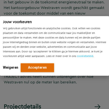
in het gebouw in de toekomst energieneutraal te maken.
Het kantoorgebouw Westraven wordt geschikt gemaakt
voor de toekomst door middel van een nieuw
werkplekconcept en een verduurzaming. Voor deze
Jouw voorkeuren
duurzaamheidsambitie heeft zij Movares (voorheen
Wij gebruiken altijd functionele en analytische cookies. Ook willen we cookies
TRAJECT) benaderd. Het Rijksvastgoedbedrijf wenst een
plaatsen en data verzamelen om de communicatie naar jou makkelijker en
nulmeting met een betrouwbaar beeld van de staat en
persoonlijker te maken. Met deze cookies en data kunnen wij en derde partijen
prestaties van het gebouw en de installaties op
jouw internetgedrag binnen en buiten onze website volgen en verzamelen. Hiermee
hoofdcomponenten én een optimale
passen wij en derden onze website, advertenties en communicatie aan jouw
vervangingsprognose.
interesses aan. Door op ‘accepteren’ te klikken ga je hiermee akkoord. Je kunt je
voorkeuren altijd weer aanpassen. Lees er meer over in ons
cookiebeleid
.
Door middel van DesignBuilder zijn een aantal
Weigeren
Accepteren
gedetailleerde simulaties gemaakt op basis waarvan
TRAJECT advies heeft kunnen uitbrengen over hoe
Westraven nul op de meter kan bereiken.
Projectdetails