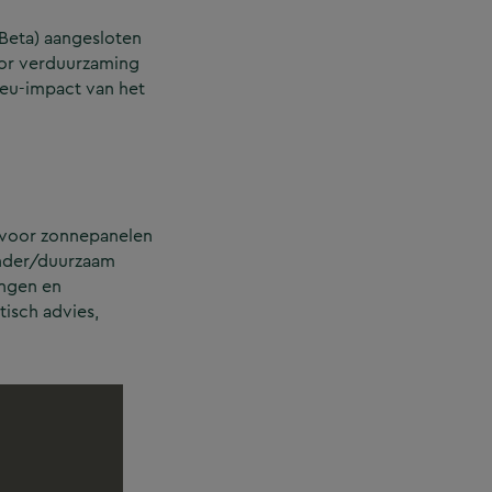
 Beta) aangesloten
oor verduurzaming
ieu-impact van het
e voor zonnepanelen
inder/duurzaam
ingen en
tisch advies,