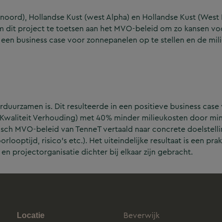
(noord), Hollandse Kust (west Alpha) en Hollandse Kust (West
 dit project te toetsen aan het MVO-beleid om zo kansen v
 een business case voor zonnepanelen op te stellen en de mil
rduurzamen is. Dit resulteerde in een positieve business cas
js Kwaliteit Verhouding) met 40% minder milieukosten door m
isch MVO-beleid van TenneT vertaald naar concrete doelstell
ooptijd, risico’s etc.). Het uiteindelijke resultaat is een prak
n projectorganisatie dichter bij elkaar zijn gebracht.
Beverwijk
Locatie