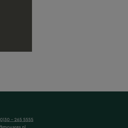
(0)30 - 265 5555
@movares.nl