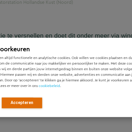
torstation Hollandse Kust (Noord)
tie te versnellen en doet dit onder meer via wi
tions worden deze windparken aangesloten op 
voorkeuren
van is het transformatorstation Hollandse Kus
n altijd functionele en analytische cookies. Ook willen we cookies plaatsen en d
eft ons gevraagd een integraal verantwoordings
om de communicatie naar jou makkelijker en persoonlijker te maken. Met deze co
ation.
 wij en derde partijen jouw internetgedrag binnen en buiten onze website volg
 Hiermee passen wij en derden onze website, advertenties en communicatie aan
an. Door op ‘accepteren’ te klikken ga je hiermee akkoord. Je kunt je voorkeuren a
Lees er meer over in ons
cookiebeleid
.
ëren voor de samenleving en heeft binnen de duurzaamheidsdi
Accepteren
erd. Deze vormen de basis van het MVO-beleid van TenneT.