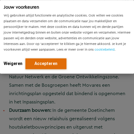
bij aan het verminderen van de verkeersdruk op de A12
Jouw voorkeuren
en A18.
Wij gebruiken altijd functionele en analytische cookies. Ook willen we cookies
Waterbeheer:
In overleg met ProRail en Waterschap
plaatsen en data verzamelen om de communicatie naar jou makkelijker en
Rijn en IJssel is gekozen voor infiltratiegreppels in
persoonlijker te maken. Met deze cookies en data kunnen wij en derde partijen
jouw internetgedrag binnen en buiten onze website volgen en verzamelen. Hiermee
plaats van traditionele drainage, waardoor regenwater
passen wij en derden onze website, advertenties en communicatie aan jouw
lokaal wordt vastgehouden en kan infiltreren.
interesses aan. Door op ‘accepteren’ te klikken ga je hiermee akkoord. Je kunt je
voorkeuren altijd weer aanpassen. Lees er meer over in ons
cookiebeleid
.
Natuurcompensatie:
Vanwege de ruimtelijke impact en
het toegenomen treinverkeer is een compensatie- en
Weigeren
Accepteren
versterkingsopgave uitgewerkt voor het Gelders
Natuur Netwerk en de Groene Ontwikkelingszone.
Samen met de Bosgroepen heeft Movares een
inrichtingsplan opgesteld dat bindend is opgenomen
in het Inpassingsplan.
Duurzaam bouwen:
In de gemeente Doetinchem
wordt een nieuw relaishuis gerealiseerd volgens
houtskeletbouwprincipes en uitgerust met