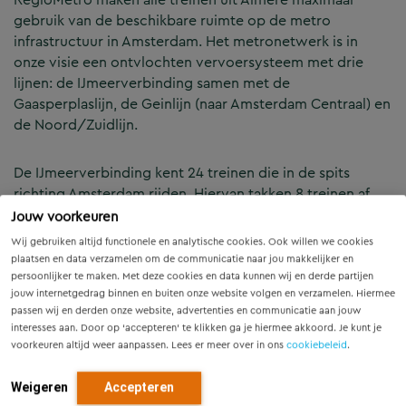
gebruik van de beschikbare ruimte op de metro
infrastructuur in Amsterdam. Het metronetwerk is in
onze visie een ontvlochten vervoersysteem met drie
lijnen: de IJmeerverbinding samen met de
Gaasperplaslijn, de Geinlijn (naar Amsterdam Centraal) en
de Noord/Zuidlijn.
De IJmeerverbinding kent 24 treinen die in de spits
richting Amsterdam rijden. Hiervan takken 8 treinen af
die via een nieuw tracé over de Bijlmerdreef naar
Jouw voorkeuren
Amsterdam Bijlmer ArenA rijden. 16 Treinen rijden, samen
Wij gebruiken altijd functionele en analytische cookies. Ook willen we cookies
met 8 treinen uit Gaasperplas door naar Amsterdam Zuid
plaatsen en data verzamelen om de communicatie naar jou makkelijker en
en verder via de westtak naar Isolatorweg. Dit netwerk is
persoonlijker te maken. Met deze cookies en data kunnen wij en derde partijen
jouw internetgedrag binnen en buiten onze website volgen en verzamelen. Hiermee
robuust naar de toekomst, betrouwbaar en eenvoudig
passen wij en derden onze website, advertenties en communicatie aan jouw
aan te passen in de daluren en avonduren naar lagere
interesses aan. Door op ‘accepteren’ te klikken ga je hiermee akkoord. Je kunt je
frequenties. Op de langere termijn kan het netwerk
voorkeuren altijd weer aanpassen. Lees er meer over in ons
cookiebeleid
.
worden uitgebreid met een nieuwe oost west
verbinding van IJburg naar West en uitbreidingen aan de
Weigeren
Accepteren
noordzijde van het IJ en richting Zaanstad. Over deze