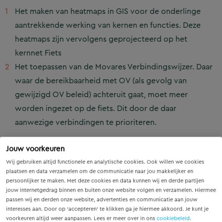
Het maken van heatmaps in GIS voor de onderlinge
aantrekkende werking van kernen en functies. Deze
heatmaps zijn vervolgens geprojecteerd op het
kernnet Fiets
Het toepassen van de Movares Verbindingswijzer. Daar
waar de bereikbaarheid met OV (als gevolg van
gewijzigd OV beleid) achteruit gaat, moet meer
worden ingezet op de fiets. Dit door de daar
aanwezige verbindingen te prioriteren.
Daarnaast is gekeken in hoeverre het recreatieve
Jouw voorkeuren
netwerk samenvalt met het kernnet en zijn hiermee extra
Wij gebruiken altijd functionele en analytische cookies. Ook willen we cookies
punten toegekend aan de betreffende verbindingen in
plaatsen en data verzamelen om de communicatie naar jou makkelijker en
het kernnet.
persoonlijker te maken. Met deze cookies en data kunnen wij en derde partijen
jouw internetgedrag binnen en buiten onze website volgen en verzamelen. Hiermee
passen wij en derden onze website, advertenties en communicatie aan jouw
Op de routes waar vanuit deze kaartbeelden de meeste
interesses aan. Door op ‘accepteren’ te klikken ga je hiermee akkoord. Je kunt je
punten worden gescoord, hebben investeringen vanuit
voorkeuren altijd weer aanpassen. Lees er meer over in ons
cookiebeleid
.