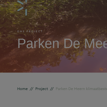
ONS PROJECT
Parken De Mee
Home
//
Project
//
Parken De Meern klimaatbest