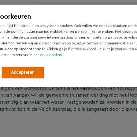
rken tussen de woonwijken en de A12 in het vo
voorkeuren
ft verbetering. Door het aanbrengen van stuw
n altijd functionele en analytische cookies. Ook willen we cookies plaatsen en d
 zal er een betere doorstroming ontstaan tus
om de communicatie naar jou makkelijker en persoonlijker te maken. Met deze co
n het water, een betere waterkwaliteit, meer fl
 wij en derde partijen jouw internetgedrag binnen en buiten onze website volg
 Hiermee passen wij en derden onze website, advertenties en communicatie aan
an. Door op ‘accepteren’ te klikken ga je hiermee akkoord. Je kunt je voorkeuren a
Lees er meer over in ons
cookiebeleid
.
Accepteren
n oosten van de Meerndijk en ten zuiden van de Leidsche Rij
llingen van Gemeente Utrecht is het vasthouden van het reg
 Plan van Aanpak wil de gemeente in samenwerking met het 
estendig plan waar het water ‘vastgehouden’zal worden in de 
rkwaliteit in de Veldhuizerplas, die is aangetast door blauwa