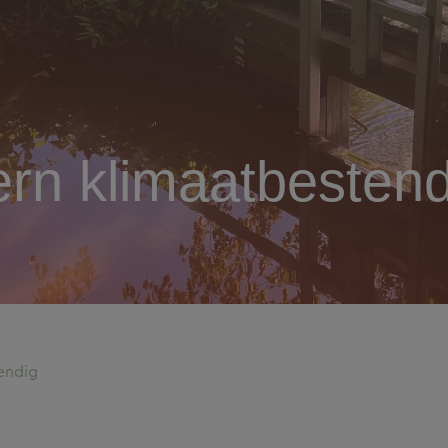
rn klimaatbestend
endig