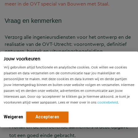
meer in de OVT special van Bouwen met Staal.
Vraag en kenmerken
Verzorg alle ingenieursdiensten voor het ontwerp en de
realisatie van de OVT-Utrecht: voorontwerp, definitief
ontwerp, bestek en uitvoeringsbegeleiding
Jouw voorkeuren
Het Sleutelproject OV-Terminal Utrecht kent
Wij gebruiken altijd functionele en analytische cookies. Ook willen we cookies
plaatsen en data verzamelen om de communicatie naar jou makkelijker en
echter nog meer bijzonderheden
persoonlijker te maken. Met deze cookies en data kunnen wij en derde partijen
jouw internetgedrag binnen en buiten onze website volgen en verzamelen. Hiermee
passen wij en derden onze website, advertenties en communicatie aan jouw
‘Verbouwen met de winkel open’ van het drukste
interesses aan. Door op ‘accepteren’ te klikken ga je hiermee akkoord. Je kunt je
station van Nederland inclusief winkels en horeca. Dit
voorkeuren altijd weer aanpassen. Lees er meer over in ons
cookiebeleid
.
vormde de doorlopende operationele en logistieke
Weigeren
Accepteren
uitdaging voor OVT Utrecht. In samenwerking met
ProRail en de uitvoerende aannemers is deze opgave
tot een goed einde gebracht.