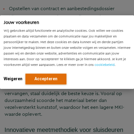
Opstellen van contract en aanbestedingsdossier
Uitvoeren van een variantenstudie voor nieuwe
Jouw voorkeuren
sluisdeuren
Wij gebruiken altijd functionele en analytische cookies. Ook willen we cookies
Vergelijking tussen stalen deuren en VVK‑deuren
plaatsen en data verzamelen om de communicatie naar jou makkelijker en
(vezelversterkt kunststof)
persoonlijker te maken. Met deze cookies en data kunnen wij en derde partijen
jouw internetgedrag binnen en buiten onze website volgen en verzamelen. Hiermee
Bepalen van klanteisen en ontwerpuitgangspunten
passen wij en derden onze website, advertenties en communicatie aan jouw
Maken van referentieontwerpen, MKI‑berekening en
interesses aan. Door op ‘accepteren’ te klikken ga je hiermee akkoord. Je kunt je
voorkeuren altijd weer aanpassen. Lees er meer over in ons
cookiebeleid
.
SSK‑raming
Weigeren
Accepteren
Uit zowel de kwalitatieve als kwantitatieve analyse bleek
dat in deze situatie, waar alleen de deuren werden
vervangen, staal duidelijk de beste keuze is. Vooral op
duurzaamheid scoorde het materiaal beter dan
vezelversterkt kunststof, waardoor het een lagere MKI-
waarde oplevert.
Innovatieve meetmethodiek voor sluisdeuren