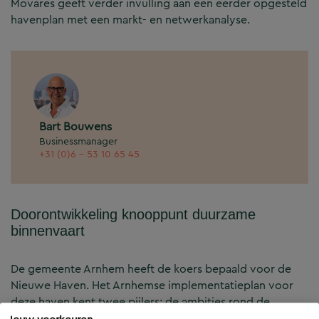
Movares geeft verder invulling aan een eerder opgesteld
havenplan met een markt- en netwerkanalyse.
Bart Bouwens
Businessmanager
+31 (0)6 - 53 10 65 45
Doorontwikkeling knooppunt duurzame
binnenvaart
De gemeente Arnhem heeft de koers bepaald voor de
Nieuwe Haven. Het Arnhemse implementatieplan voor
deze haven kent twee pijlers: de ambities rond de
energietransitie en die van de maritieme industrie. De