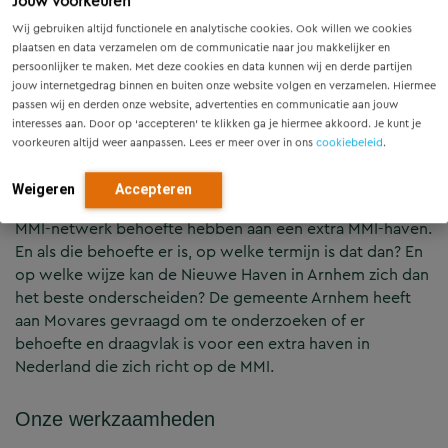
Jouw voorkeuren
Nieuwe Haven is bij uitstek een plaats voor de
Wij gebruiken altijd functionele en analytische cookies. Ook willen we cookies
verbinding tussen het energiecluster op het
plaatsen en data verzamelen om de communicatie naar jou makkelijker en
Industriepark Kleefse Waard en een duurzame
persoonlijker te maken. Met deze cookies en data kunnen wij en derde partijen
jouw internetgedrag binnen en buiten onze website volgen en verzamelen. Hiermee
scheepvaart. De maritieme maakindustrie (MMI) vormt
passen wij en derden onze website, advertenties en communicatie aan jouw
dan de schakel. In en aan de Nieuwe Haven in Arnhem
interesses aan. Door op ‘accepteren’ te klikken ga je hiermee akkoord. Je kunt je
liggen kansen voor de MMI en bedrijven die op een
voorkeuren altijd weer aanpassen. Lees er meer over in ons
cookiebeleid
.
innovatieve wijze een bijdrage willen leveren aan de
ontwikkeling van een belangrijk knooppunt voor de
Weigeren
Accepteren
duurzame binnenvaart. De vraag is of de markt en het
MMI-netwerk behoefte hebben aan een extra MMI-haven.
En als die behoefte er is, op welke termijn is dat dan? En
op welke wijze kan de Nieuwe Haven in Arnhem zich dan
het beste onderscheiden? De gemeente Arnhem heeft
aan Movares gevraagd om te onderzoeken of er
behoefte en draagvlak is voor een extra haven in
Nederland die zich richt op de MMI.
Onze werkzaamheden