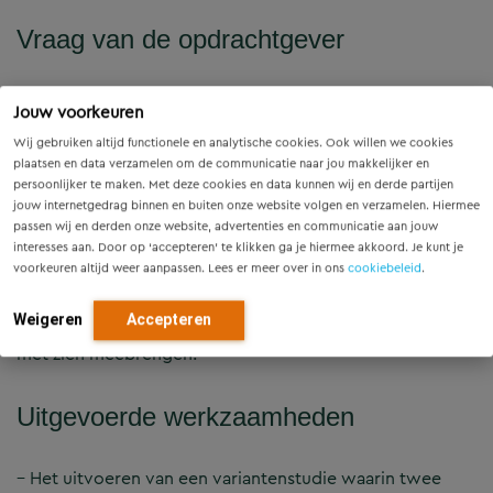
Vraag van de opdrachtgever
De gemeente Zoetermeer vroeg Movares voor het
Jouw voorkeuren
opstellen van het bestek, het begeleiden van de
Wij gebruiken altijd functionele en analytische cookies. Ook willen we cookies
aanbesteding en het begeleiden van de uitvoering
plaatsen en data verzamelen om de communicatie naar jou makkelijker en
voor het vervangen van 6 roltrappen door 4 roltrappen,
persoonlijker te maken. Met deze cookies en data kunnen wij en derde partijen
het inpassen van twee liften en de bijbehorende
jouw internetgedrag binnen en buiten onze website volgen en verzamelen. Hiermee
bouwkundige en constructieve
passen wij en derden onze website, advertenties en communicatie aan jouw
interesses aan. Door op ‘accepteren’ te klikken ga je hiermee akkoord. Je kunt je
engineeringwerkzaamheden.
voorkeuren altijd weer aanpassen. Lees er meer over in ons
cookiebeleid
.
Uitgangspunt was het toepassen van heavy-duty liften
en roltrappen die vandalismebestendig zijn, een hoge
Weigeren
Accepteren
beschikbaarheid hebben en de laagste lifecycle kosten
met zich meebrengen.
Uitgevoerde werkzaamheden
– Het uitvoeren van een variantenstudie waarin twee