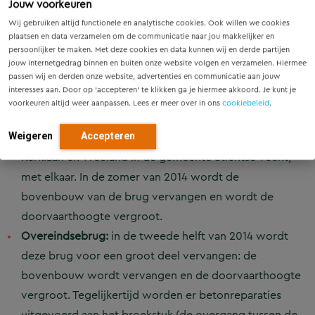
Jouw voorkeuren
Weesperbrug:
deze brug verbindt Driemond met
Wij gebruiken altijd functionele en analytische cookies. Ook willen we cookies
Weesp en is onderdeel van de N236. De stalen
plaatsen en data verzamelen om de communicatie naar jou makkelijker en
persoonlijker te maken. Met deze cookies en data kunnen wij en derde partijen
boogbrug werd geopend in 1937. Begin oktober 2013
jouw internetgedrag binnen en buiten onze website volgen en verzamelen. Hiermee
is de bovenbouw van de Weesperbrug vervangen en
passen wij en derden onze website, advertenties en communicatie aan jouw
interesses aan. Door op ‘accepteren’ te klikken ga je hiermee akkoord. Je kunt je
is de doorvaarthoogte vergroot.
voorkeuren altijd weer aanpassen. Lees er meer over in ons
cookiebeleid
.
Loenerslootsebrug:
deze brug werd in 1937 voor het
verkeer geopend en verbindt de kernen Loenersloot,
Weigeren
Accepteren
Kerklaan en Vreeland in de gemeente Stichtse Vecht,
met elkaar. In de zomer van 2014 wordt de
bovenbouw van de brug vervangen en wordt de
doorvaarthoogte vergroot.
Overeindsebrug:
in de tweede helft van 2014 wordt
deze brug voor een groot deel vervangen: de
bovenbouw wordt vervangen en de doorvaarthoogte
vergroot. Tegelijkertijd worden er betonreparaties
uitgevoerd aan het broekstuk (de overgang tussen de