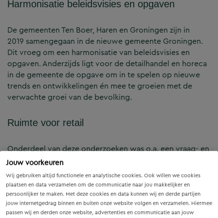
Harmonisatie beleidsvisies en opgaven
De gemeenten Ten Boer, Haren en Groningen zijn in
2019 samengegaan in de nieuwe gemeente Groningen.
Dit vroeg om een harmonisatie van beleidsvisies en
opgaven. Anderzijds ligt voor de detailhandel en horeca
in de gemeente de opgave om in te spelen op nieuwe
trends en ontwikkelingen én mee te groeien met de
verwachte groei van de bevolking.
Ruimte voor retail
Onderdeel van deze onderzoeken was o.a. een vraag- en
aanbodanalyse, koopstromenonderzoek (in
Jouw voorkeuren
samenwerking met I&O), enquête via het inwonerspanel
Wij gebruiken altijd functionele en analytische cookies. Ook willen we cookies
van de gemeente en brede bijeenkomsten met
plaatsen en data verzamelen om de communicatie naar jou makkelijker en
stakeholders (ondernemers, vastgoedeigenaren). In een
persoonlijker te maken. Met deze cookies en data kunnen wij en derde partijen
latere fase is ook de overnachtingenmarkt in de
jouw internetgedrag binnen en buiten onze website volgen en verzamelen. Hiermee
passen wij en derden onze website, advertenties en communicatie aan jouw
gemeente onderzocht.