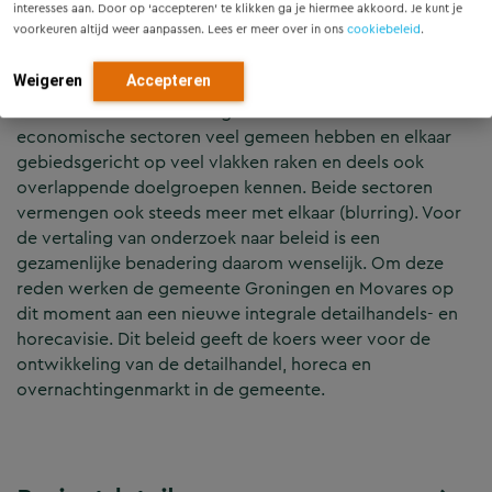
interesses aan. Door op ‘accepteren’ te klikken ga je hiermee akkoord. Je kunt je
voorkeuren altijd weer aanpassen. Lees er meer over in ons
cookiebeleid
.
Retailvisie
Weigeren
Accepteren
De onderzoeksresultaten geven aan dat beide
economische sectoren veel gemeen hebben en elkaar
gebiedsgericht op veel vlakken raken en deels ook
overlappende doelgroepen kennen. Beide sectoren
vermengen ook steeds meer met elkaar (blurring). Voor
de vertaling van onderzoek naar beleid is een
gezamenlijke benadering daarom wenselijk. Om deze
reden werken de gemeente Groningen en Movares op
dit moment aan een nieuwe integrale detailhandels- en
horecavisie. Dit beleid geeft de koers weer voor de
ontwikkeling van de detailhandel, horeca en
overnachtingenmarkt in de gemeente.