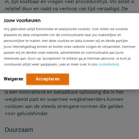
in, zijn kostbaar en vragen veel proceduretijd. Stil asfalt is
relatief duur en raakt na verloop van tijd verzadigd. De
GeluidVangrail is duurzaam omdat deze circa 30 jaar mee
Jouw voorkeuren
gaat. Nog een voordeel: de GeluidVangrail kan ook als
extra toepassing ingezet worden op plekken waar al stil
Wij gebruiken altijd functionele en analytische cookies. Ook willen we cookies
plaatsen en data verzamelen om de communicatie naar jou makkelijker en
asfalt ligt en waar toch de norm wordt overschreden. Dit
persoonlijker te maken. Met deze cookies en data kunnen wij en derde partijen
helpt overheden onder deze drempelwaarde te blijven.
jouw internetgedrag binnen en buiten onze website volgen en verzamelen. Hiermee
passen wij en derden onze website, advertenties en communicatie aan jouw
interesses aan. Door op ‘accepteren’ te klikken ga je hiermee akkoord. Je kunt je
Innovaties
voorkeuren altijd weer aanpassen. Lees er meer over in ons
cookiebeleid
.
De GeluidVangrail is een compleet nieuw ontwerp. Het is
Weigeren
Accepteren
een verkeersveiligheidssysteem met geluidsreductie. Dit
is een innovatieve en betaalbare oplossing die in het
wegbeeld past en waarmee wegbeheerders kunnen
voldoen aan de steeds strengere normen die gelden
voor geluidshinder.
Duurzaam