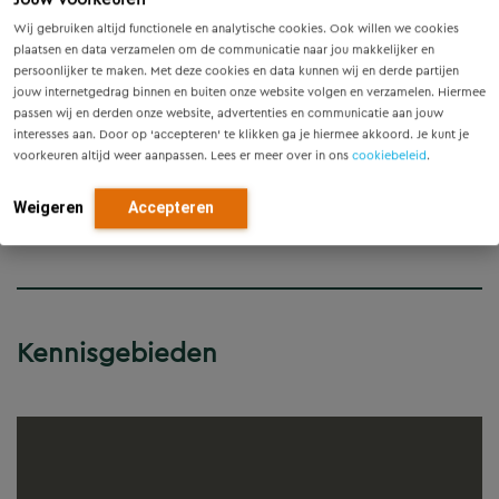
wapeningsberekening en tekeningen van de diverse
Wij gebruiken altijd functionele en analytische cookies. Ook willen we cookies
betonproducten hebben uitgevoerd inclusief de
plaatsen en data verzamelen om de communicatie naar jou makkelijker en
samenhang. Dit project bevatte: Betonwanden,
persoonlijker te maken. Met deze cookies en data kunnen wij en derde partijen
wandliggers van beton, betonbalken, betonkolommen
jouw internetgedrag binnen en buiten onze website volgen en verzamelen. Hiermee
en complete betonspanten.
passen wij en derden onze website, advertenties en communicatie aan jouw
interesses aan. Door op ‘accepteren’ te klikken ga je hiermee akkoord. Je kunt je
voorkeuren altijd weer aanpassen. Lees er meer over in ons
cookiebeleid
.
Weigeren
Accepteren
Projectdetails
Kennisgebieden