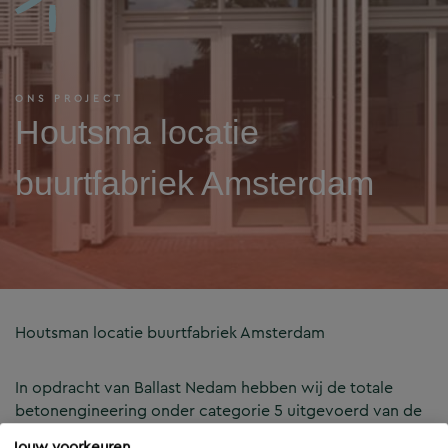
ONS PROJECT
Houtsma locatie
buurtfabriek Amsterdam
Houtsman locatie buurtfabriek Amsterdam
In opdracht van Ballast Nedam hebben wij de totale
betonengineering onder categorie 5 uitgevoerd van de
prefab betonprodukten. Dit houdt in dat wij de
Jouw voorkeuren