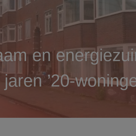
aam en energiezui
jaren ’20-woninge