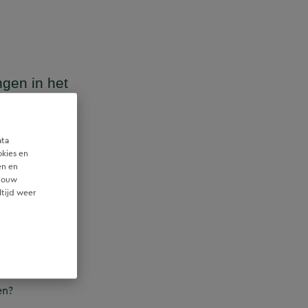
ngen in het
 wordt
Vooral welke
ata
okies en
en en
 jouw
ltijd weer
imaal moeten
uiteraard de
en?