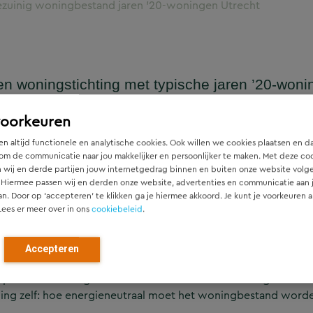
ezuinig woningbestand jaren ’20-woningen Utrecht
en woningstichting met typische jaren ’20-woni
ergietransitie grote impact gaat hebben op
voorkeuren
een advies uit te brengen waarbij er een inkijk
Utrecht met betrekking tot energietransitie. 
n altijd functionele en analytische cookies. Ook willen we cookies plaatsen en d
om de communicatie naar jou makkelijker en persoonlijker te maken. Met deze co
 wij en derde partijen jouw internetgedrag binnen en buiten onze website volg
 Hiermee passen wij en derden onze website, advertenties en communicatie aan
an. Door op ‘accepteren’ te klikken ga je hiermee akkoord. Je kunt je voorkeuren a
Lees er meer over in ons
cookiebeleid
.
Accepteren
npassingen aan bestaande woningen. Welke aanpassingen min
 plannen van de gemeente ten aanzien van ‘van het gas af’ en 
ng zelf: hoe energieneutraal moet het woningbestand word