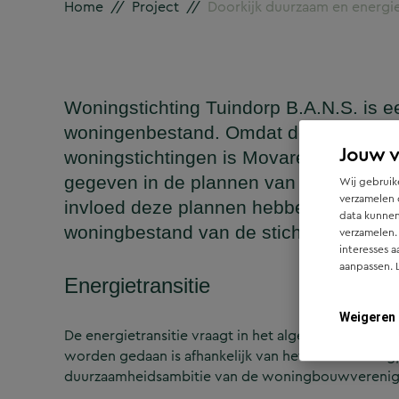
Home
//
Project
//
Doorkijk duurzaam en energi
Woningstichting Tuindorp B.A.N.S. is e
woningenbestand. Omdat de komende en
Jouw 
woningstichtingen is Movares gevraagd 
gegeven in de plannen van de gemeente 
Wij gebruike
verzamelen 
invloed deze plannen hebben op het
data kunnen
woningbestand van de stichting.
verzamelen.
interesses a
aanpassen. 
Energietransitie
Weigeren
De energietransitie vraagt in het algemeen om aa
worden gedaan is afhankelijk van het soort woning,
duurzaamheidsambitie van de woningbouwverenigi