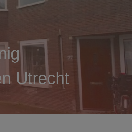
nig
n Utrecht