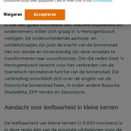
voorkeuren altijd weer aanpassen. Lees er meer over in ons
cookiebeleid
.
eenheidsworst, en om relevant te blijven als
centrumgebied. De winkelfunctie moet niet worden
Weigeren
Accepteren
onderschat. De brede binnenstad van ’s-Hertogenbosch
is hier een goed voorbeeld van. Nieuwe retailketens en
ondernemers willen zich graag in ’s-Hertogenbosch
vestigen. De onderscheidende aanloop- en
ontdekstraatjes zijn juist de kracht van de binnenstad.
Het zou zonde en onverstandig zijn deze straatjes te
transformeren naar woonfuncties. Om die reden kiest ’s-
Hertogenbosch terecht voor het verbreden van de
toeristisch-recreatieve functie van de binnenstad. Die
verbreding ontwikkelt zich over de singels van de
historische binnenstad heen, in onder andere Bossche
Stadsdelta, EKP-terrein en Spoorzone.
Aandacht voor leefbaarheid in kleine kernen
De leefbaarheid van kleine kernen (< 5.000 inwoners) is
in deze regio één van de grootste uitdagingen voor de