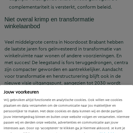
complementariteit is versterkt, conform beleid.
Niet overal krimp en transformatie
winkelaanbod
Veel middelgrote centra in Noordoost Brabant hebben
de laatste jaren fors geïnvesteerd in transformatie van
winkelruimte naar wonen of andere voorzieningen. En
met succes! De leegstand is fors teruggedrongen, centra
zijn compacter geworden en aantrekkelijker. Aandacht
voor transformatie en herstructurering blijft ook in de
nieuwe visie uitgangspunt, aangezien tot 2030 wordt
verwacht dat met name het recreatieve winkelaanbod in
Jouw voorkeuren
de middelgrote centra blijft krimpen. De nieuwe visie
Wij gebruiken altijd functionele en analytische cookies. Ook willen we cookies
geeft echter een genuanceerder perspectief dan alleen
plaatsen en data verzamelen om de communicatie naar jou makkelijker en
het duiden van de krimpopgave. Het biedt ook kansen
persoonlijker te maken. Met deze cookies en data kunnen wij en derde partijen
voor groei van winkelruimte, mits deze kwalitatief
jouw internetgedrag binnen en buiten onze website volgen en verzamelen. Hiermee
passen wij en derden onze website, advertenties en communicatie aan jouw
onderscheidend is. Vernieuwing en innovatie in de
interesses aan. Door op ‘accepteren’ te klikken ga je hiermee akkoord. Je kunt je
detailhandel zijn noodzakelijk om af te stappen van de