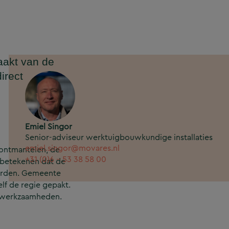
aakt van de
irect
Emiel Singor
Senior-adviseur werktuigbouwkundige installaties
emiel.singor@movares.nl
 ontmantelen, de
+31 (0)6 - 53 38 58 00
 betekenen dat de
worden. Gemeente
lf de regie gepakt.
e werkzaamheden.