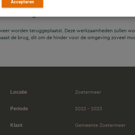
Accepteren
Mandelabrug
al weer worden teruggeplaatst. Deze werkzaamheden zullen w
ast de brug, dit om de hinder voor de omgeving zoveel moge
Zoetermeer
Locatie
2022 - 2023
Periode
Gemeente Zoetermeer
Klant