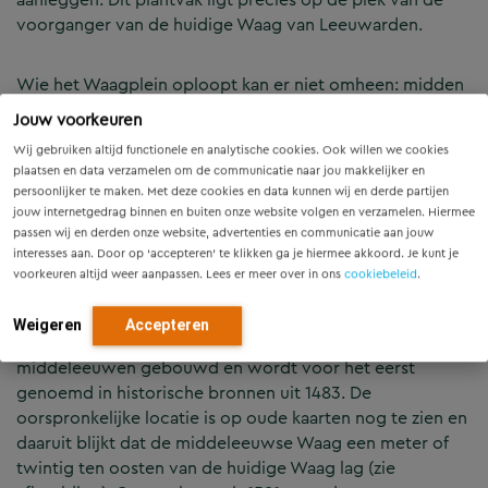
voorganger van de huidige Waag van Leeuwarden.
Wie het Waagplein oploopt kan er niet omheen: midden
op het plein staat een schitterend historisch gebouw
Jouw voorkeuren
waarin een lunchroom is gevestigd. Dit waaggebouw is
Wij gebruiken altijd functionele en analytische cookies. Ook willen we cookies
aan het einde van de 16e eeuw gebouwd en werd
plaatsen en data verzamelen om de communicatie naar jou makkelijker en
vroeger gebruikt om handelswaar te wegen en te
persoonlijker te maken. Met deze cookies en data kunnen wij en derde partijen
verkopen. In Leeuwarden waren dit overwegend
jouw internetgedrag binnen en buiten onze website volgen en verzamelen. Hiermee
zuivelproducten, zoals kaas en boter. Elke serieuze
passen wij en derden onze website, advertenties en communicatie aan jouw
interesses aan. Door op ‘accepteren’ te klikken ga je hiermee akkoord. Je kunt je
marktstad had een dergelijke waag en ze zijn dan ook in
voorkeuren altijd weer aanpassen. Lees er meer over in ons
cookiebeleid
.
verschillende steden terug te vinden.
Weigeren
Accepteren
De voorganger van de 16e-eeuwse Waag werd in de late
middeleeuwen gebouwd en wordt voor het eerst
genoemd in historische bronnen uit 1483. De
oorspronkelijke locatie is op oude kaarten nog te zien en
daaruit blijkt dat de middeleeuwse Waag een meter of
twintig ten oosten van de huidige Waag lag (zie