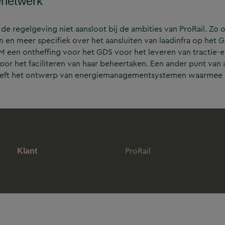
enetwerk
de regelgeving niet aansloot bij de ambities van ProRail. Zo 
en en meer specifiek over het aansluiten van laadinfra op het G
M een ontheffing voor het GDS voor het leveren van tractie-e
voor het faciliteren van haar beheertaken. Een ander punt va
betreft het ontwerp van energiemanagementsystemen waarmee 
ProRail
Klant