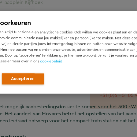
 laadplein Kijfhoek
voorkeuren
n altijd functionele en analytische cookies. Ook willen we cookies plaatsen en d
aadvoorziening voor de elektrische truck van
om de communicatie naar jou makkelijker en persoonlijker te maken. Met deze co
 wij en derde partijen jouw internetgedrag binnen en buiten onze website volg
e Kijfhoek uit te bouwen tot een volwaardig laa
 Hiermee passen wij en derden onze website, advertenties en communicatie aan
van 300 kW. De focus ligt hierbij op het laden
an. Door op ‘accepteren’ te klikken ga je hiermee akkoord. Je kunt je voorkeuren a
Lees er meer over in ons
cookiebeleid
.
van elektrische krollen. De energievoorziening 
kV ring.
Pieter Versteeg
Accepteren
Accountmanager 
pieter.versteeg
+31 (0)6 - 51 05 
et mogelijk aanbestedingsdossier te komen voor het 300 kW l
ie. Het aandeel van Movares betrof het opstellen van het aanb
een leidraad ontwerp voor het compact trafo station dat het 