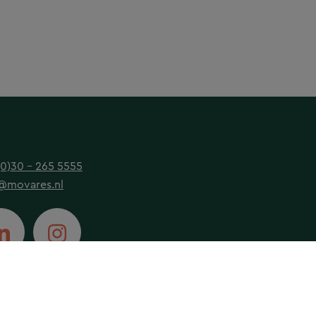
(0)30 - 265 5555
@movares.nl