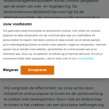
milieumanagementsysteem wordt continu aangepast
aan de eisen van wet- en regelgeving. De
eindverantwoordelijkheid hiervoor ligt bij de
directievoorzitter, de uitvoering wordt verzorgd door
de milieucoördinator.
Jouw voorkeuren
Wij gebruiken altijd functionele en analytische cookies. Ook willen we cookies
Onze grootste impact ligt bij onze projecten. We hebben
plaatsen en data verzamelen om de communicatie naar jou makkelijker en
persoonlijker te maken. Met deze cookies en data kunnen wij en derde partijen
ons daarom als doel gesteld om te komen tot een
jouw internetgedrag binnen en buiten onze website volgen en verzamelen. Hiermee
aantoonbaar duurzame werkwijze in al onze projecten in
passen wij en derden onze website, advertenties en communicatie aan jouw
2020. In het nastreven van onze milieu- en
interesses aan. Door op ‘accepteren’ te klikken ga je hiermee akkoord. Je kunt je
duurzaamheidsambities maken we gebruik van de
voorkeuren altijd weer aanpassen. Lees er meer over in ons
cookiebeleid
.
hoogste trede van de CO2-prestatieladder, het
ISO14001-Milieucertificaat en ondertekenden wij de
Weigeren
Accepteren
Green Deal Duurzaam GWW 2.0.
Wij vergroten de effectiviteit van onze acties door
initiatief en enthousiasme te tonen en de samenwerking
te zoeken met ketenpartners. Door visie en leiderschap
te tonen in het creëren van een duurzame leefomgeving