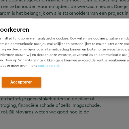
en en te behouden voor en tijdens de werkzaamheden. Doe je d
rom is het belangrijk om alle stakeholders van een project in
voorkeuren
oorafgaand aan een
n altijd functionele en analytische cookies. Ook willen we cookies plaatsen en d
om de communicatie naar jou makkelijker en persoonlijker te maken. Met deze co
 wij en derde partijen jouw internetgedrag binnen en buiten onze website volg
 Hiermee passen wij en derden onze website, advertenties en communicatie aan
an. Door op ‘accepteren’ te klikken ga je hiermee akkoord. Je kunt je voorkeuren a
ardevol zijn om de stakeholders uit de directe
Lees er meer over in ons
cookiebeleid
.
) en te betrekken. Mensen voelen zich gehoord en
n. Het doel is om de neuzen in dezelfde richting
Accepteren
angen. Dit kan bijvoorbeeld door
elgesprekken te houden of andere
en betrek je geen stakeholders in de plan- of
raging, financiële schade of zelfs imagoschade.
 rol. Bij Movares weten we goed hoe je de