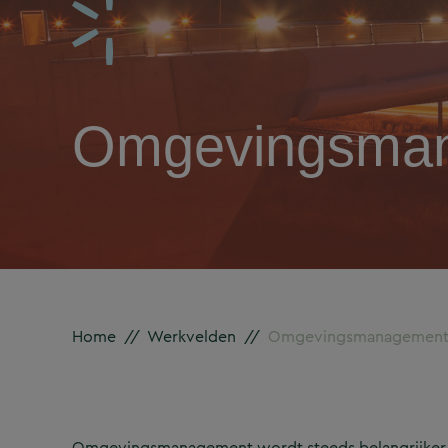
Omgevingsma
Home
//
Werkvelden
//
Omgevingsmanagemen
Omgevingsmanagement wordt steeds belangrijker. 