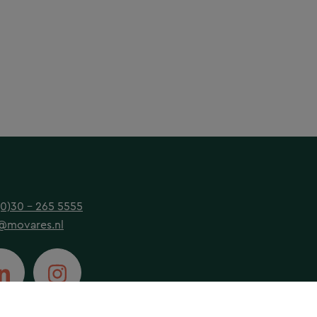
(0)30 - 265 5555
@movares.nl