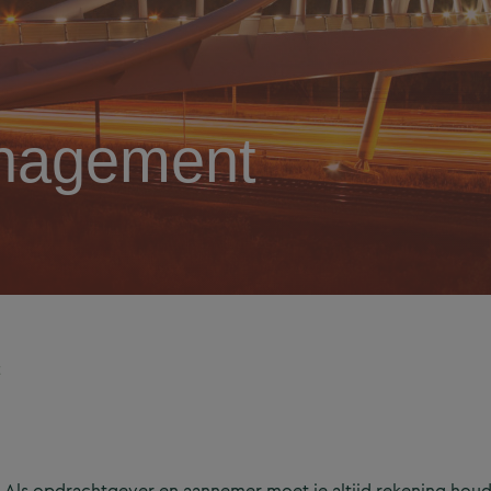
nagement
t
Als opdrachtgever en aannemer moet je altijd rekening hou