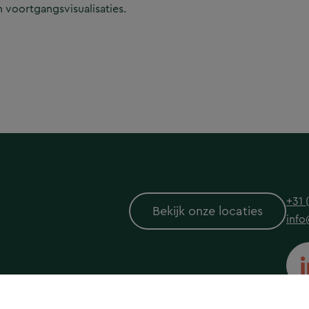
 voortgangsvisualisaties.
+31 
Bekijk onze locaties
info