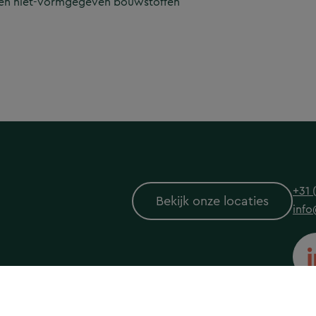
gen niet-vormgegeven bouwstoffen
+31 
Bekijk onze locaties
info