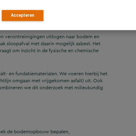
atiemateriaal
Accepteren
nnen verontreinigingen uitlogen naar bodem en
k sloopafval met daarin mogelijk asbest. Het
raagt om inzicht in de fysische en chemische
alt- en fundatiematerialen. We voeren hierbij het
tlijn omgaan met vrijgekomen asfalt) uit. Ook
combineren we dit onderzoek met milieukundig
oek de bodemopbouw bepalen,