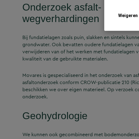
Onderzoek asfalt- en fund
wegverhardingen
Weigeren
Bij fundatielagen zoals puin, slakken en sintels ku
grondwater. Ook bevatten oudere fundatielagen vaa
verwijderen van of het werken met fundatielagen v
kwaliteit van de gebruikte materialen.
Movares is gespecialiseerd in het onderzoek van asf
asfaltonderzoek conform CROW-publicatie 210 (Rich
beschikken we over eigen materieel. Op verzoek 
onderzoek.
Geohydrologie
We kunnen ook gecombineerd met bodemonderz