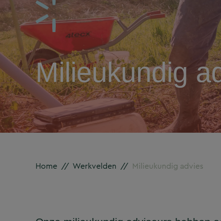
Milieukundig a
Home
//
Werkvelden
//
Milieukundig advies