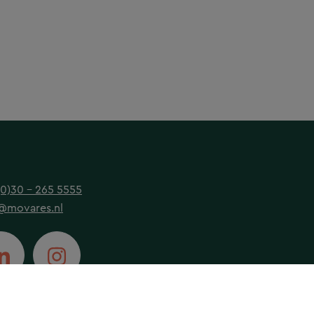
(0)30 - 265 5555
@movares.nl