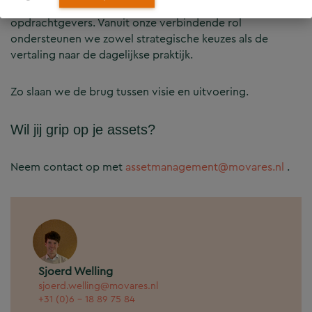
de opgave, volwassenheid en context van onze
opdrachtgevers. Vanuit onze verbindende rol
ondersteunen we zowel strategische keuzes als de
vertaling naar de dagelijkse praktijk.
Zo slaan we de brug tussen visie en uitvoering.
Wil jij grip op je assets?
Neem contact op met
assetmanagement@movares.nl
.
Sjoerd Welling
sjoerd.welling@movares.nl
+31 (0)6 - 18 89 75 84