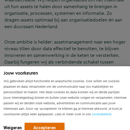
uit hun assets te halen door samenhang te brengen in
organisatie, processen, systemen en informatie. Zo
dragen assets optimaal bij aan organisatiedoelen én aan
een duurzaam Nederland.
Onze ambitie is helder: assetmanagement naar een hoger
niveau tillen door data effectief te benutten, te blijven
innoveren en samenwerking in de keten te versterken.
Daarbij fungeren wij als verbindende schakel tussen
technische expertise, strategisch inzicht en werkbare
Jouw voorkeuren
oplossingen in de praktijk. Lees meer over hoe wij dit in
de praktijk bereiken in één van de onderstaande tegels.
Wij gebruiken altijd functionele en analytische cookies. Ook willen we cookies
plaatsen en data verzamelen om de communicatie naar jou makkelijker en
persoonlijker te maken. Met deze cookies en data kunnen wij en derde partijen
Van ambitie naar uitvoering
jouw internetgedrag binnen en buiten onze website volgen en verzamelen. Hiermee
passen wij en derden onze website, advertenties en communicatie aan jouw
interesses aan. Door op ‘accepteren’ te klikken ga je hiermee akkoord. Je kunt je
Elke organisatie staat op een ander punt in haar
voorkeuren altijd weer aanpassen. Lees er meer over in ons
cookiebeleid
.
assetmanagementontwikkeling. Daarom werken wij niet
met one‑size‑fits‑all oplossingen, maar sluiten we aan bij
Weigeren
Accepteren