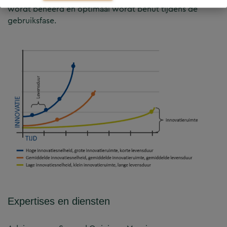
wordt beheerd en optimaal wordt benut tijdens de
gebruiksfase.
Expertises en diensten