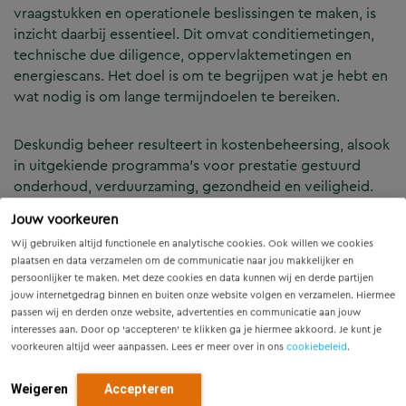
vraagstukken en operationele beslissingen te maken, is
inzicht daarbij essentieel. Dit omvat conditiemetingen,
technische due diligence, oppervlaktemetingen en
energiescans. Het doel is om te begrijpen wat je hebt en
wat nodig is om lange termijndoelen te bereiken.
Deskundig beheer resulteert in kostenbeheersing, alsook
in uitgekiende programma’s voor prestatie gestuurd
onderhoud, verduurzaming, gezondheid en veiligheid.
Tegelijkertijd zien we dat het in stand houden van
Jouw voorkeuren
gebouwen en technische faciliteiten vaak niet de core
Wij gebruiken altijd functionele en analytische cookies. Ook willen we cookies
business is van de organisatie. Een optimaal advies en
plaatsen en data verzamelen om de communicatie naar jou makkelijker en
begeleiding is daarom gewenst, zodat er een
persoonlijker te maken. Met deze cookies en data kunnen wij en derde partijen
maatwerktraject kan worden gestart. Als onafhankelijk
jouw internetgedrag binnen en buiten onze website volgen en verzamelen. Hiermee
adviseur werkt Movares volgens de 361° Gezond Gebruik
passen wij en derden onze website, advertenties en communicatie aan jouw
filosofie op basis van een overall plan, waarmee u grip
interesses aan. Door op ‘accepteren’ te klikken ga je hiermee akkoord. Je kunt je
voorkeuren altijd weer aanpassen. Lees er meer over in ons
cookiebeleid
.
houdt op risico’s, kosten, kwaliteit en prestaties.
Weigeren
Accepteren
Kortom, wij zorgen ervoor dat uw vastgoed efficiënt