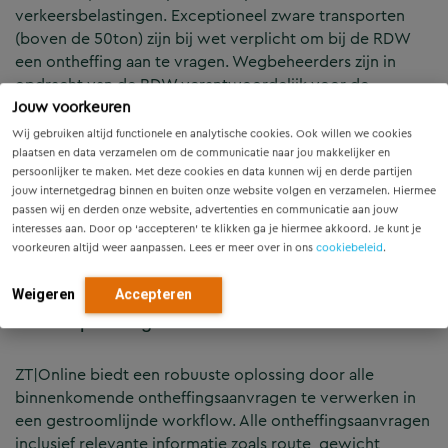
verkeersbelastingen. Exceptioneel zware transporten
(boven de 50ton) zijn bij wet verplicht om bij de RDW
een ontheffing aan te vragen. Wegbeheerders zijn in
opdracht van de RDW verantwoordelijk voor de
Jouw voorkeuren
civieltechnische toetsing van die passerende
transporten. Dit loopt voor provincies tot in de
Wij gebruiken altijd functionele en analytische cookies. Ook willen we cookies
duizenden ontheffingsaanvragen per jaar, die vaak
plaatsen en data verzamelen om de communicatie naar jou makkelijker en
persoonlijker te maken. Met deze cookies en data kunnen wij en derde partijen
meerdere bruggen en viaducten passeren. Dit vraagt
jouw internetgedrag binnen en buiten onze website volgen en verzamelen. Hiermee
veel inzet van civieltechnische adviseurs, wiens schaarse
passen wij en derden onze website, advertenties en communicatie aan jouw
tijd ook benodigd is in de enorme vernieuwingsopgave
interesses aan. Door op ‘accepteren’ te klikken ga je hiermee akkoord. Je kunt je
voor de verouderde infrastructuur in Nederland. Dit
voorkeuren altijd weer aanpassen. Lees er meer over in ons
cookiebeleid
.
proces kan sneller en efficiënter.
Weigeren
Accepteren
Onze oplossing
ZT|Online biedt een robuuste oplossing door alle
binnenkomende ontheffingsaanvragen te verwerken in
een gestroomlijnde workflow. Alle ontheffingsaanvragen
inclusief relevante informatie zoals route, gewicht,