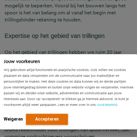
mogelijk te beperken. Vooral bij het bouwen langs het
spoor is het van belang om al vanaf het begin met
trillingshinder rekening te houden.
Expertise op het gebied van trillingen
Op het gebied van trillingen hebben we ruim 20 jaar
ervaring. Naast onze bewezen expertise komt ons succes
Jouw voorkeuren
voort uit onze multidisciplinaire projectaanpak.
Wij gebruiken altijd functionele en analytische cookies. Ook willen we cookies
Specialisten uit verschillende werkvelden zorgen samen
plaatsen en data verzamelen om de communicatie naar jou makkelijker en
voor passende oplossingen. Met onze uitgebreide
persoonlijker te maken. Met deze cookies en data kunnen wij en derde partijen
expertise op het gebied van (spoor)constructies, het
jouw internetgedrag binnen en buiten onze website volgen en verzamelen. Hiermee
passen wij en derden onze website, advertenties en communicatie aan jouw
dynamisch gedrag van de bodem en gebouwen
interesses aan. Door op ‘accepteren’ te klikken ga je hiermee akkoord. Je kunt je
adviseren we over een breed scala aan maatregelen om
voorkeuren altijd weer aanpassen. Lees er meer over in ons
cookiebeleid
.
trillingen te beperken. Daarbij kiezen we steeds de meest
geschikte rekenmodellen en metingen: van eenvoudig
Weigeren
Accepteren
tot zeer geavanceerd. We zijn ook thuis in het RIVM
OURS rekenmodel voor trillingen van spoorverkeer, dat
sommige opdrachtgevers voorschrijven.