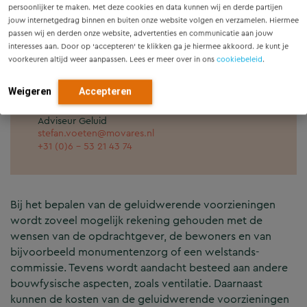
binnenniveaus in geluidgevoelige ruimten.
persoonlijker te maken. Met deze cookies en data kunnen wij en derde partijen
jouw internetgedrag binnen en buiten onze website volgen en verzamelen. Hiermee
passen wij en derden onze website, advertenties en communicatie aan jouw
interesses aan. Door op ‘accepteren’ te klikken ga je hiermee akkoord. Je kunt je
voorkeuren altijd weer aanpassen. Lees er meer over in ons
cookiebeleid
.
Weigeren
Accepteren
Stefan Voeten
Adviseur Geluid
stefan.voeten@movares.nl
+31 (0)6 - 53 21 43 74
Bij het bepalen van de geluidwerende voorzieningen
wordt zoveel mogelijk rekening gehouden met de
wensen van de opdrachtgever, de bewoners en van
bijvoorbeeld monumentenzorg of een welstands-
commissie. Tevens wordt aandacht besteed aan andere
bouwfysische aspecten, zoals ventilatie. Daarnaast
kunnen de kosten van de geluidwerende voorzieningen