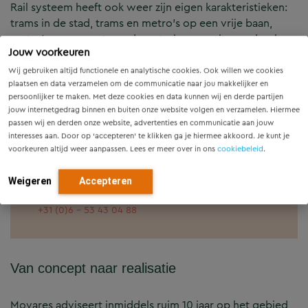
Rail systeem heeft ook weer zijn eigen karakteristieken:
trams in de stad, trams en metro’s op een vrije baan,
metro’s samen met goederentreinen en uiteraard ook
Jouw voorkeuren
tram- en metroverkeer in tunnels komen voor.
Wij gebruiken altijd functionele en analytische cookies. Ook willen we cookies
plaatsen en data verzamelen om de communicatie naar jou makkelijker en
persoonlijker te maken. Met deze cookies en data kunnen wij en derde partijen
jouw internetgedrag binnen en buiten onze website volgen en verzamelen. Hiermee
passen wij en derden onze website, advertenties en communicatie aan jouw
interesses aan. Door op ‘accepteren’ te klikken ga je hiermee akkoord. Je kunt je
voorkeuren altijd weer aanpassen. Lees er meer over in ons
cookiebeleid
.
Arnold van Bruchem
Senior adviseur/bouwcoördinator
Weigeren
Accepteren
Railverkeersystemen
arnold.van.bruchem@movares.nl
+31 (0)6 - 53 43 04 88
Van concept naar realisatie
Movares adviseert inmiddels ruim 10 jaar op het gebied