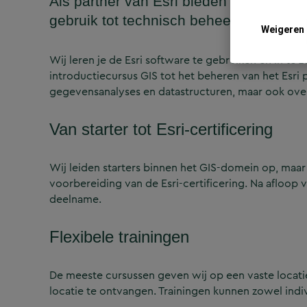
Als partner van Esri bieden wij cursus
gebruik tot technisch beheer en inrichti
Weigeren
Wij leren je de Esri software te gebruiken en in te 
introductiecursus GIS tot het beheren van het Esri
gegevensanalyses en datastructuren, maar ook over
Van starter tot Esri-certificering
Wij leiden starters binnen het GIS-domein op, maar
voorbereiding van de Esri-certificering. Na afloop v
deelname.
Flexibele trainingen
De meeste cursussen geven wij op een vaste locati
locatie te ontvangen. Trainingen kunnen zowel indi