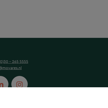
(0)30 - 265 5555
@movares.nl