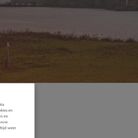
ata
okies en
en en
 jouw
ltijd weer