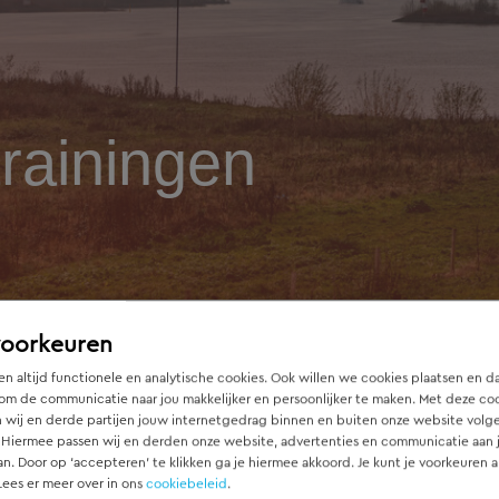
rainingen
voorkeuren
n altijd functionele en analytische cookies. Ook willen we cookies plaatsen en d
om de communicatie naar jou makkelijker en persoonlijker te maken. Met deze co
 wij en derde partijen jouw internetgedrag binnen en buiten onze website volg
 Hiermee passen wij en derden onze website, advertenties en communicatie aan
an. Door op ‘accepteren’ te klikken ga je hiermee akkoord. Je kunt je voorkeuren a
Lees er meer over in ons
cookiebeleid
.