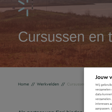
Cursussen en t
Jouw 
Home
//
Werkvelden
//
Cursussen en trainingen
Wij gebruike
verzamelen 
data kunnen
verzamelen.
interesses a
aanpassen. 