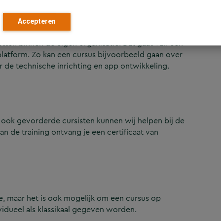
sen en trainingen binnen het Esri-domein. Van 
ng.
Accepteren
zetten binnen de eigen organisatie. Dat gaat van een
 platform. Zo kan een cursus bijvoorbeeld gaan over
 de technische inrichting en app ontwikkeling.
 ook gevorderde cursisten kunnen wij helpen bij de
an de training ontvang je een certificaat van
e, maar het is ook mogelijk om een cursus op
vidueel als klassikaal gegeven worden.