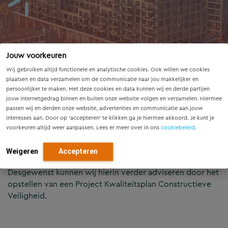
Constructieve veiligheid
Jouw voorkeuren
Wij gebruiken altijd functionele en analytische cookies. Ook willen we cookies
plaatsen en data verzamelen om de communicatie naar jou makkelijker en
persoonlijker te maken. Met deze cookies en data kunnen wij en derde partijen
jouw internetgedrag binnen en buiten onze website volgen en verzamelen. Hiermee
passen wij en derden onze website, advertenties en communicatie aan jouw
interesses aan. Door op ‘accepteren’ te klikken ga je hiermee akkoord. Je kunt je
Vanaf het initiatief tot en met het gebruik staat de
voorkeuren altijd weer aanpassen. Lees er meer over in ons
cookiebeleid
.
veiligheid van de projecten waaraan wij werken centraal.
Daarnaast zetten wij onze expertise in op projecten door
Weigeren
Accepteren
middel van een second opinion of een CC3-toets.
Desgewenst kunnen wij hierin verder adviseren door het
opstellen van een Project Kwaliteitsplan Constructieve
Veiligheid.