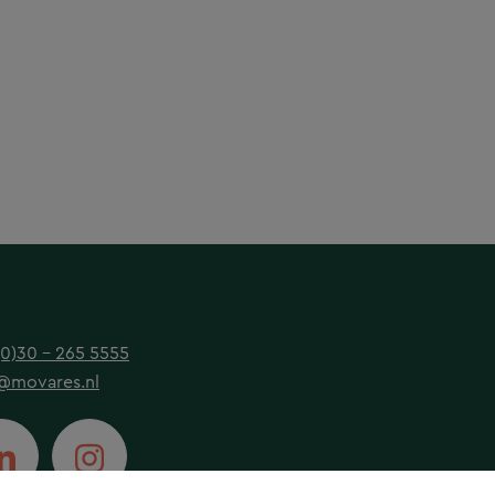
(0)30 - 265 5555
@movares.nl