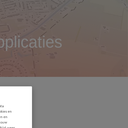
plicaties
ata
okies en
en en
 jouw
huis. Deze
ltijd weer