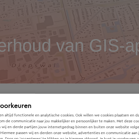
rhoud van GIS-ap
 GIS-applicaties
voorkeuren
n altijd functionele en analytische cookies. Ook willen we cookies plaatsen en d
om de communicatie naar jou makkelijker en persoonlijker te maken. Met deze co
 wij en derde partijen jouw internetgedrag binnen en buiten onze website volg
 Hiermee passen wij en derden onze website, advertenties en communicatie aan
neert, hebben wij specifieke kennis van ICT en Geo-tools in 
an. Door op ‘accepteren’ te klikken ga je hiermee akkoord. Je kunt je voorkeuren a