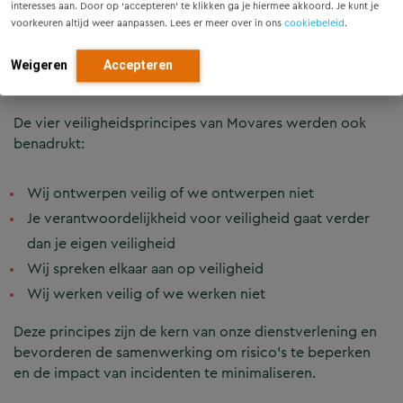
interesses aan. Door op ‘accepteren’ te klikken ga je hiermee akkoord. Je kunt je
voorkeuren altijd weer aanpassen. Lees er meer over in ons
cookiebeleid
.
Weigeren
Accepteren
De vier veiligheidsprincipes van Movares werden ook
benadrukt:
Wij ontwerpen veilig of we ontwerpen niet
Je verantwoordelijkheid voor veiligheid gaat verder
dan je eigen veiligheid
Wij spreken elkaar aan op veiligheid
Wij werken veilig of we werken niet
Deze principes zijn de kern van onze dienstverlening en
bevorderen de samenwerking om risico’s te beperken
en de impact van incidenten te minimaliseren.