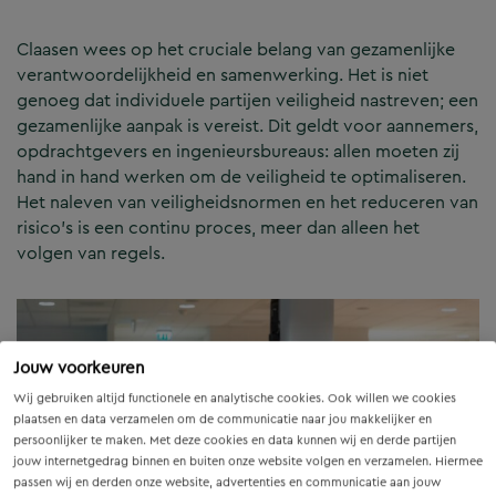
Claasen wees op het cruciale belang van gezamenlijke
verantwoordelijkheid en samenwerking. Het is niet
genoeg dat individuele partijen veiligheid nastreven; een
gezamenlijke aanpak is vereist. Dit geldt voor aannemers,
opdrachtgevers en ingenieursbureaus: allen moeten zij
hand in hand werken om de veiligheid te optimaliseren.
Het naleven van veiligheidsnormen en het reduceren van
risico’s is een continu proces, meer dan alleen het
volgen van regels.
Jouw voorkeuren
Wij gebruiken altijd functionele en analytische cookies. Ook willen we cookies
plaatsen en data verzamelen om de communicatie naar jou makkelijker en
persoonlijker te maken. Met deze cookies en data kunnen wij en derde partijen
jouw internetgedrag binnen en buiten onze website volgen en verzamelen. Hiermee
passen wij en derden onze website, advertenties en communicatie aan jouw