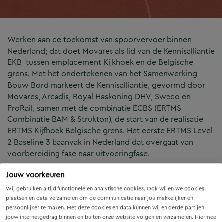
Werken aan de toekomst van spoorvervoer binnen
Nederland; dat doet Movares als lid van de Kennisalliantie
EKB tussen emplacement Kijkhoek en de Belgische
grens. Met het ondertekenen van het Samenwerking
Bouw Bord markeert de Kennisalliantie, gevormd door
Movares, Arcadis, Royal Haskoning DHV, Sweco en
ProRail, samen met de combinatie ECBS (ERTMS
Combinatie BAM & Strukton), de start van de realisatie
ERTMS Kijfhoek Belgische grens. Het eerste ERTMS Level
2 Baseline 3 baanvak in Nederland dat overgaat van
voorbereiding fase naar uitvoeringfase.
Jouw voorkeuren
Wij gebruiken altijd functionele en analytische cookies. Ook willen we cookies
plaatsen en data verzamelen om de communicatie naar jou makkelijker en
persoonlijker te maken. Met deze cookies en data kunnen wij en derde partijen
jouw internetgedrag binnen en buiten onze website volgen en verzamelen. Hiermee