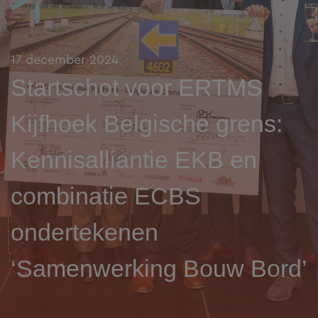
17 december 2024
Startschot voor ERTMS
Kijfhoek Belgische grens:
Kennisalliantie EKB en
combinatie ECBS
ondertekenen
‘Samenwerking Bouw Bord’