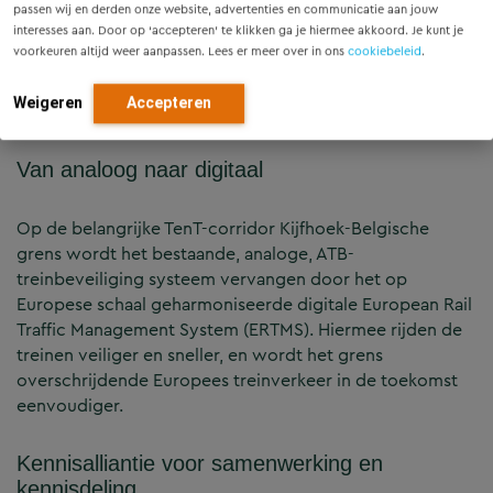
Jack Raats
passen wij en derden onze website, advertenties en communicatie aan jouw
interesses aan. Door op ‘accepteren’ te klikken ga je hiermee akkoord. Je kunt je
Consultant Beveiligingsinstallaties
voorkeuren altijd weer aanpassen. Lees er meer over in ons
cookiebeleid
.
jack.raats@movares.nl
+31 (0)6 - 51 48 63 21
Weigeren
Accepteren
Van analoog naar digitaal
Op de belangrijke TenT-corridor Kijfhoek-Belgische
grens wordt het bestaande, analoge, ATB-
treinbeveiliging systeem vervangen door het op
Europese schaal geharmoniseerde digitale European Rail
Traffic Management System (ERTMS). Hiermee rijden de
treinen veiliger en sneller, en wordt het grens
overschrijdende Europees treinverkeer in de toekomst
eenvoudiger.
Kennisalliantie voor samenwerking en
kennisdeling