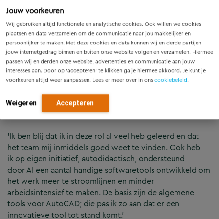
In korte tijd heb ik ontzettend veel kunnen
Jouw voorkeuren
leren. Ik kan nu echt mijn steentje
Wij gebruiken altijd functionele en analytische cookies. Ook willen we cookies
plaatsen en data verzamelen om de communicatie naar jou makkelijker en
bijdragen aan de energietransitie en word
persoonlijker te maken. Met deze cookies en data kunnen wij en derde partijen
jouw internetgedrag binnen en buiten onze website volgen en verzamelen. Hiermee
erg gewaardeerd door mijn collega’s. Het
passen wij en derden onze website, advertenties en communicatie aan jouw
interesses aan. Door op ‘accepteren’ te klikken ga je hiermee akkoord. Je kunt je
voelt een beetje als ‘thuiskomen’.
voorkeuren altijd weer aanpassen. Lees er meer over in ons
cookiebeleid
.
Weigeren
Accepteren
AI-tools
‘Ik ben blij dat ik in deze rol al veel heb geleerd en dat
het team mij inmiddels goed weet te vinden. Ook heb
ik op eigen initiatief, autodidactisch, ondersteund
door AI een aantal handige softwaretools ontwikkeld om
het werk meer te stroomlijnen en minder
arbeidsintensief te maken. De basis zijn de algemene
tools voor AutoCAD; die pas ik zo aan dat er een
innovatieve tool tot stand komt.’