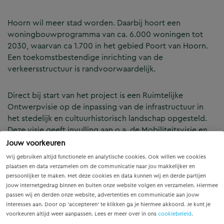
Hoorn wil meer stad worden. Daarbij hoort een
woningbouwprogramma van ca. 6.000 woningen tot
2030, waarvan ca 1.700 in het gebied Poort van Hoorn.
Een toekomstbestendige inrichting van de
verkeersstructuur is randvoorwaardelijk.
Direct bij start van het project is een Ruimtelijke
Ontwerpvisie op de inpassing van de infrastructuur in
het stedelijk en cultuurhistorisch landschap opgesteld.
Deze visie geeft invulling aan o.a. de Mobiliteitsvisie en
Actieplan Fiets. De basis voor een veilig routeontwerp is
Jouw voorkeuren
verankerd door een scheiding van autoverkeer en
Wij gebruiken altijd functionele en analytische cookies. Ook willen we cookies
langzaam verkeer. Het STOMP-principe dient als basis. In
plaatsen en data verzamelen om de communicatie naar jou makkelijker en
het Voorlopig Ontwerp zijn aspecten van ruimtelijke
persoonlijker te maken. Met deze cookies en data kunnen wij en derde partijen
jouw internetgedrag binnen en buiten onze website volgen en verzamelen. Hiermee
kwaliteit, beeldkwaliteit, vormgeving en
passen wij en derden onze website, advertenties en communicatie aan jouw
belevingswaarden zichtbaar gemaakt en waardevolle
interesses aan. Door op ‘accepteren’ te klikken ga je hiermee akkoord. Je kunt je
aspecten uit de historische ondergrond zijn
voorkeuren altijd weer aanpassen. Lees er meer over in ons
cookiebeleid
.
geïntegreerd in het ontwerp. Dit betreft niet alleen