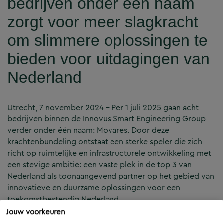
bedrijven onder één naam
zorgt voor meer slagkracht
om slimmere oplossingen te
bieden voor uitdagingen van
Nederland
Utrecht, 7 november 2024 – Per 1 juli 2025 gaan acht
bedrijven binnen de Innovus Smart Engineering Group
verder onder één naam: Movares. Door deze
krachtenbundeling ontstaat een sterke speler die zich
richt op ruimtelijke en infrastructurele ontwikkeling met
een stevige ambitie: een vaste plek in de top 3 van
Nederland als toonaangevend partner op het gebied van
innovatieve en duurzame oplossingen voor een
toekomstbestendig Nederland.
Jouw voorkeuren