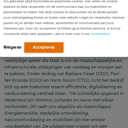
De acht bedrijven – Movares, Movares Water, BRO
Wij gebruiken altijd functionele en analytische cookies. Ook willen we cookies
plaatsen en data verzamelen om de communicatie naar jou makkelijker en
Adviseurs in Ruimtelijke Ordening, MUG
persoonlijker te maken. Met deze cookies en data kunnen wij en derde partijen
Ingenieursbureau, Ingenieursburo Ulehake, Zonneveld
jouw internetgedrag binnen en buiten onze website volgen en verzamelen. Hiermee
Ingenieurs, TRAJECT Adviseurs en Managers en B&Z
passen wij en derden onze website, advertenties en communicatie aan jouw
Bouwtechniek – laten hun individuele namen los per 1 juli
interesses aan. Door op ‘accepteren’ te klikken ga je hiermee akkoord. Je kunt je
2025 en gaan samen verder onder het merk Movares
voorkeuren altijd weer aanpassen. Lees er meer over in ons
cookiebeleid
.
Smart Urban Engineering. Met circa 1.500 medewerkers
en een jaaromzet van meer dan EUR 200 miljoen maakt
Weigeren
Accepteren
deze integratie Movares tot een slagkrachtige en
veelzijdige speler die klaar is om de maatschappelijke en
infrastructurele uitdagingen van vandaag en morgen aan
te pakken. Onder leiding van Barbara Visser (CEO), Paul
ten Kroode (COO) en Harm Hoorn (CTO), richt het bedrijf
zich op een toekomst waarin efficiëntie, digitalisering en
verduurzaming centraal staan.
“De ruimtelijke opgaven in
Nederland zijn immens, complex en nauw met elkaar
verbonden. Dit raakt ons dagelijks als maatschappij.
Energietransitie, stedelijke ontwikkeling,
natuurontwikkeling en mobiliteit zijn hier enkele
voorbeelden van. De uitdagingen vragen om een