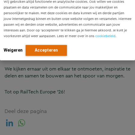
Wij gebruiken altijd functionele en analytische cookies. Ook willen we cookies
Wil je ons spreken over ontwerp, digitalisering,
plaatsen en data verzamelen om de communicatie naar jou makkelijker en
persoonlijker te maken. Met deze cookies en data kunnen wij en derde partijen
mobiliteit, ERTMS, energie of toekomstbestendige
jouw internetgedrag binnen en buiten onze website volgen en verzamelen. Hiermee
infrastructuur? Meld je dan aan via onze persoonlijke link
passen wij en derden onze website, advertenties en communicatie aan jouw
👇
interesses aan. Door op ‘accepteren’ te klikken ga je hiermee akkoord. Je kunt je
voorkeuren altijd weer aanpassen. Lees er meer over in ons
cookiebeleid
.
🔗
https://www.railtech-europe.com/exh/?
Weigeren
Accepteren
partner=movares
We kijken ernaar uit om elkaar te ontmoeten, inspiratie te
delen en samen te bouwen aan het spoor van morgen.
Tot op RailTech Europe ’26!
Deel deze pagina