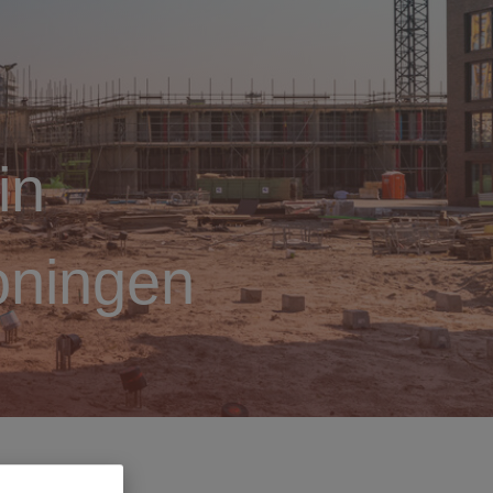
in
oningen