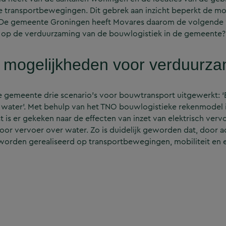
e transportbewegingen. Dit gebrek aan inzicht beperkt de m
. De gemeente Groningen heeft Movares daarom de volgende 
’s op de verduurzaming van de bouwlogistiek in de gemeente?
en mogelijkheden voor verduurz
gemeente drie scenario’s voor bouwtransport uitgewerkt: ‘Bu
r water’. Met behulp van het TNO bouwlogistieke rekenmodel i
st is er gekeken naar de effecten van inzet van elektrisch verv
voor vervoer over water. Zo is duidelijk geworden dat, door ac
 worden gerealiseerd op transportbewegingen, mobiliteit en e