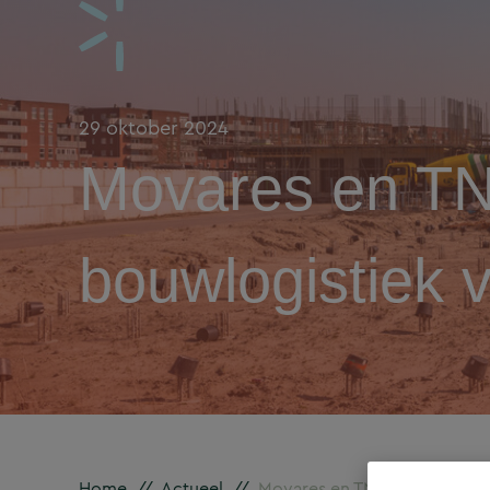
29 oktober 2024
Movares en TNO
bouwlogistiek
Home
//
Actueel
//
Movares en TNO creëren inz