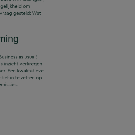
ogelijkheid om
vraag gesteld: Wat
aming
siness as usual’,
s inzicht verkregen
oer. Een kwalitatieve
tief in te zetten op
missies.