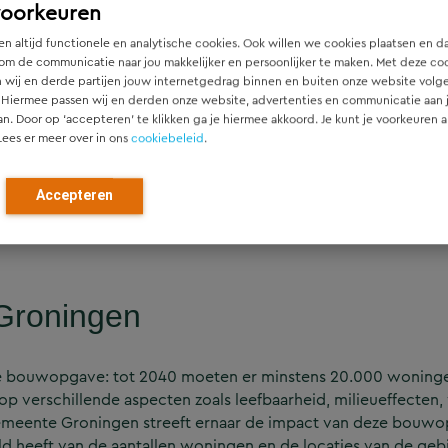
voorkeuren
n altijd functionele en analytische cookies. Ook willen we cookies plaatsen en d
om de communicatie naar jou makkelijker en persoonlijker te maken. Met deze co
 wij en derde partijen jouw internetgedrag binnen en buiten onze website volg
 Hiermee passen wij en derden onze website, advertenties en communicatie aan
 een uitgebreide kwantitatieve en kwalitatiev
an. Door op ‘accepteren’ te klikken ga je hiermee akkoord. Je kunt je voorkeuren a
e Groningen. De analyse richt zich op de (verw
Lees er meer over in ons
cookiebeleid
.
transportbewegingen bij diverse gebiedsontwik
n uit de analyse kan de gemeente Groningen g
Accepteren
ek te verduurzamen en de impact van de bouw
Groningen
e bouwopgave: tot 2040 moeten er minstens 20.000 wonin
verschillende aspecten zoals leefbaarheid, milieueffecten, 
Gemeente Groningen streeft ernaar de impact van deze bouwo
 heeft van de aantallen woningen en de locaties van de geb