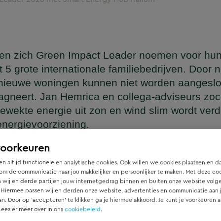
en zich Green Impact Leader noemen voor hun
 grote internationale familiebedrijven. Door 
nieuwe woningen kunnen niet worden aangeslot
agneert. Jan Hemrica en collega-adviseurs zo
ewekte energie uit zon en wind slim wordt ver
energievoorziening.
voorkeuren
systeem met lokaal eigendom en samenwe
n altijd functionele en analytische cookies. Ook willen we cookies plaatsen en d
om de communicatie naar jou makkelijker en persoonlijker te maken. Met deze co
staat er ruimte op het net en wordt de afhankelijkheid van exte
 wij en derde partijen jouw internetgedrag binnen en buiten onze website volg
 Hiermee passen wij en derden onze website, advertenties en communicatie aan
el, met als doel om Hallum leefbaar en economisch sterk te h
an. Door op ‘accepteren’ te klikken ga je hiermee akkoord. Je kunt je voorkeuren a
Lees er meer over in ons
cookiebeleid
.