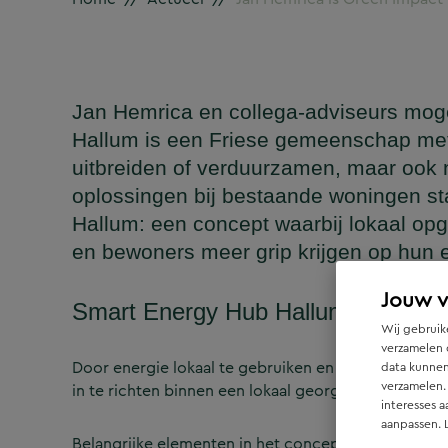
Jan Hemrica en collega-adviseurs mog
Hallum is een Friese gemeenschap met 5
uitbreiden of verduurzamen, maar ook 
oplossingen bij bestaande woningen st
Hallum: een concept waarbij lokaal opg
en bewoners meer grip krijgen op hun 
Jouw 
Smart Energy Hub Hallum: energie
Wij gebruike
verzamelen 
Door energie lokaal te gebruiken en op te slaan, ont
data kunnen
verzamelen.
in te richten binnen een lokaal georganiseerd gehe
interesses a
aanpassen. 
Belangrijke elementen in het concept zijn: