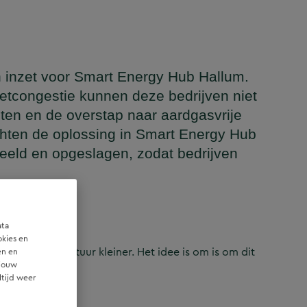
 inzet voor Smart Energy Hub Hallum.
netcongestie kunnen deze bedrijven niet
en en de overstap naar aardgasvrije
chten de oplossing in Smart Energy Hub
deeld en opgeslagen, zodat bedrijven
rking
ata
okies en
rne infrastructuur kleiner. Het idee is om is om dit
en en
 jouw
ouden.
ltijd weer