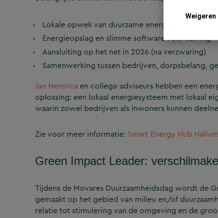
Weigeren
Lokale opwek van duurzame energie
Energieopslag en slimme software voor sturing
Aansluiting op het net in 2026 (na verzwaring)
Samenwerking tussen bedrijven, dorpsbelang, g
Jan Hemrica
en collega-adviseurs hebben een energ
oplossing: een lokaal energiesysteem met lokaal 
waarin zowel bedrijven als inwoners kunnen deeln
Zie voor meer informatie:
Smart Energy Hub Hallu
Green Impact Leader: verschilmak
Tijdens de Movares Duurzaamheidsdag wordt de Green
gemaakt op het gebied van milieu en/of duurzaamh
relatie tot stimulering van de omgeving en de groot