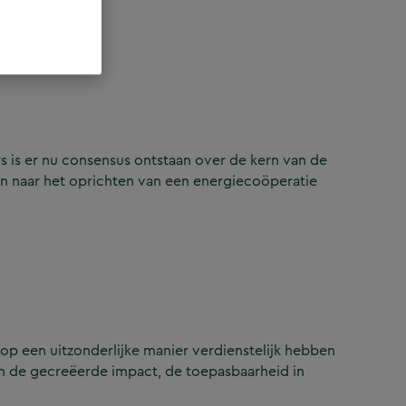
 is er nu consensus ontstaan over de kern van de
n naar het oprichten van een energiecoöperatie
op een uitzonderlijke manier verdienstelijk hebben
n de gecreëerde impact, de toepasbaarheid in