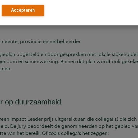
Accepteren
emeente, provincie en netbeheerder
ieplan opgesteld en door gesprekken met lokale stakeholders
eigendom en samenwerking. Binnen dat plan wordt ook gekeke
emen.
m
er op duurzaamheid
 Impact Leader prijs uitgereikt aan die collega(‘s) die zich 
eid. De jury beoordeelt de genomineerden op het gebied va
te van het bereik. Of zoals collega’s het zeggen: