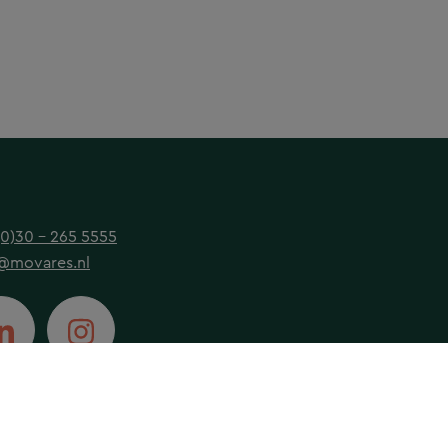
(0)30 - 265 5555
@movares.nl