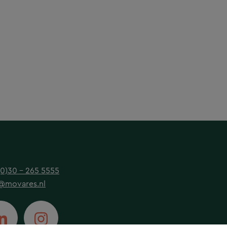
(0)30 - 265 5555
@movares.nl