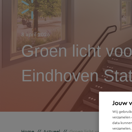
8 april 2026
Groen licht voo
Eindhoven Stat
Jouw 
Wij gebruike
verzamelen 
data kunnen
verzamelen.
Home
//
Actueel
//
Groen licht voor ondergronds