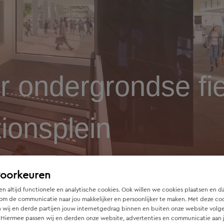
r ondergrondse fie
ionsplein
voorkeuren
n altijd functionele en analytische cookies. Ook willen we cookies plaatsen en d
om de communicatie naar jou makkelijker en persoonlijker te maken. Met deze co
 wij en derde partijen jouw internetgedrag binnen en buiten onze website volg
 Hiermee passen wij en derden onze website, advertenties en communicatie aan
e fietsenstalling Eindhoven Stationsplein