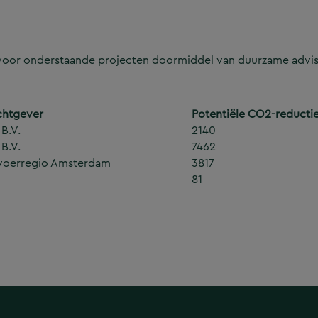
 voor onderstaande projecten doormiddel van duurzame advi
htgever
Potentiële CO2-reductie
 B.V.
2140
 B.V.
7462
voerregio Amsterdam
3817
T
81