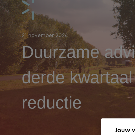
21 november 2024
Duurzame advis
derde kwartaal
reductie
Jouw 