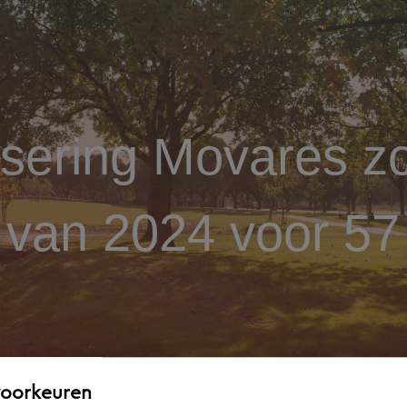
ering Movares zor
 van 2024 voor 57
voorkeuren