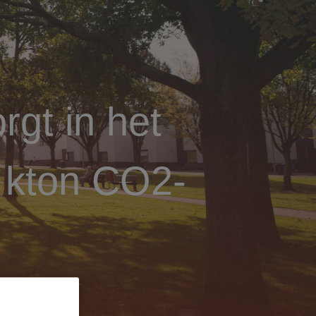
gt in het
 kton CO2-