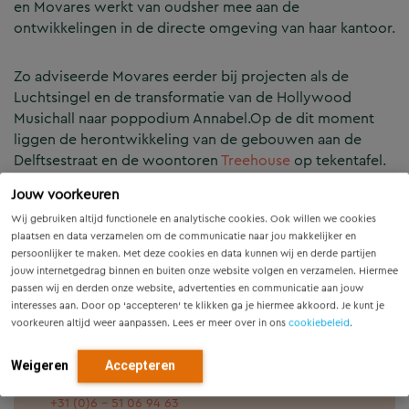
en Movares werkt van oudsher mee aan de
ontwikkelingen in de directe omgeving van haar kantoor.
Zo adviseerde Movares eerder bij projecten als de
Luchtsingel en de transformatie van de Hollywood
Musichall naar poppodium Annabel.Op de dit moment
liggen de herontwikkeling van de gebouwen aan de
Delftsestraat en de woontoren
Treehouse
op tekentafel.
Jouw voorkeuren
Meer weten over onze bijdrage aan stedelijke
Wij gebruiken altijd functionele en analytische cookies. Ook willen we cookies
ontwikkeling? Neem contact met ons op.
plaatsen en data verzamelen om de communicatie naar jou makkelijker en
persoonlijker te maken. Met deze cookies en data kunnen wij en derde partijen
jouw internetgedrag binnen en buiten onze website volgen en verzamelen. Hiermee
passen wij en derden onze website, advertenties en communicatie aan jouw
interesses aan. Door op ‘accepteren’ te klikken ga je hiermee akkoord. Je kunt je
voorkeuren altijd weer aanpassen. Lees er meer over in ons
cookiebeleid
.
Arnold Robbemont
Weigeren
Accepteren
arnold.robbemont@movares.nl
+31 (0)6 - 51 06 94 63